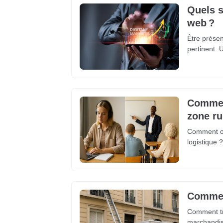
Quels s
web ?
Être présent
pertinent.
Comment
zone ru
Comment or
logistique
Comment
Comment tro
marchandise