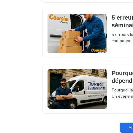
5 erreu
séminai
5 erreurs l
campagne 5
Pourquo
dépend 
Pourquoi la
Un événemen
Af