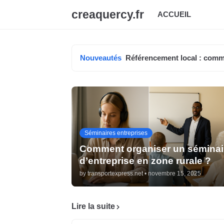
creaquercy.fr
ACCUEIL
Nouveautés
Référencement local : comm
Séminaires entreprises
Comment organiser un séminai
d’entreprise en zone rurale ?
by
transportexpress.net
•
novembre 15, 2025
Lire la suite