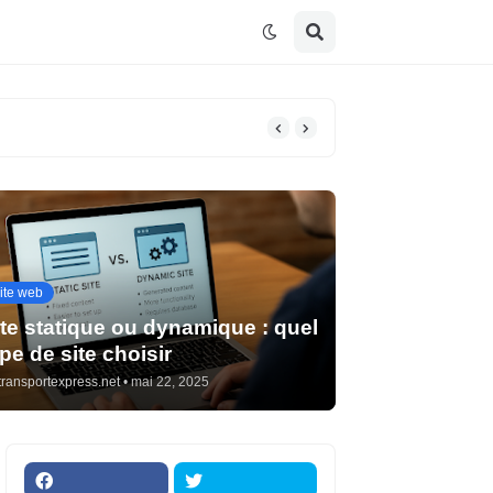
ite web
ite statique ou dynamique : quel
pe de site choisir
transportexpress.net
•
mai 22, 2025