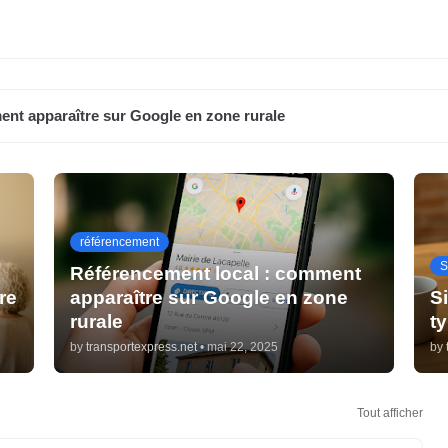
ent apparaître sur Google en zone rurale
référencement
S
Référencement local : comment
re
apparaître sur Google en zone
S
rurale
ty
by
transportexpress.net
•
mai 22, 2025
by
Tout afficher