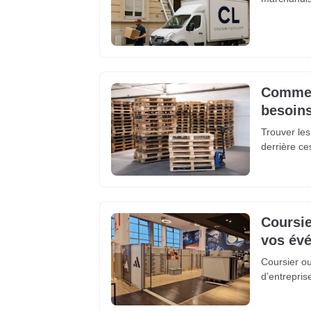
Comment
besoins
Trouver les
derrière ce
Coursie
vos évé
Coursier o
d’entrepris